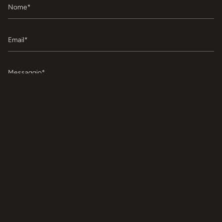
Nome
Email
Messaggio
INVIARE
I campi contrassegnati da un asterisco (*) sono campi obbligatori.
Questo sito è protetto da hCaptcha e applica le
Norme sulla privacy
e i
Termini
di servizio
di hCaptcha.