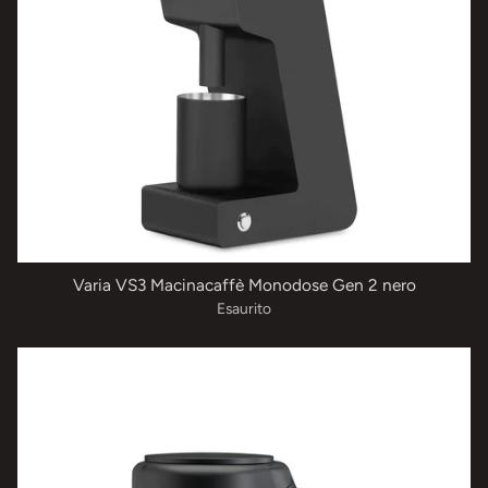
Varia VS3 Macinacaffè Monodose Gen 2 nero
Esaurito