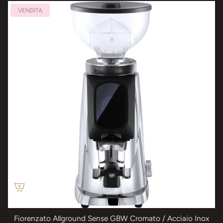
VENDITA
Fiorenzato Allground Sense GBW Cromato / Acciaio Inox