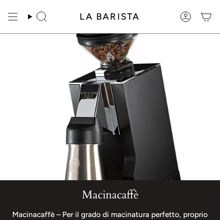
Salta
al
LA BARISTA
Ricerca
Account
contenuto
Macinacaffè
Macinacaffè – Per il grado di macinatura perfetto, proprio