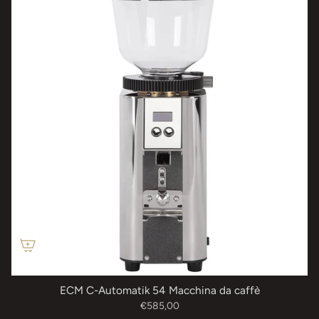
ECM C-Automatik 54 Macchina da caffè
€585,00