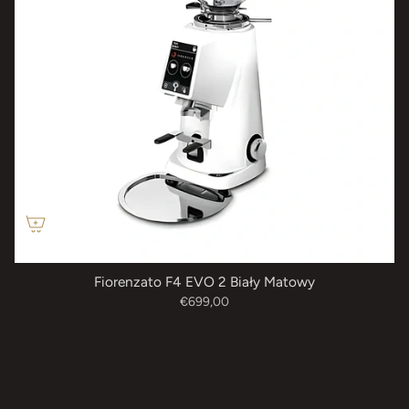
Fiorenzato F4 EVO 2 Biały Matowy
€699,00