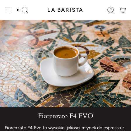
Przejdź
do
LA BARISTA
Szukaj
Konto
treści
Fiorenzato F4 EVO
Fiorenzato F4 Evo to wysokiej jakości młynek do espresso z