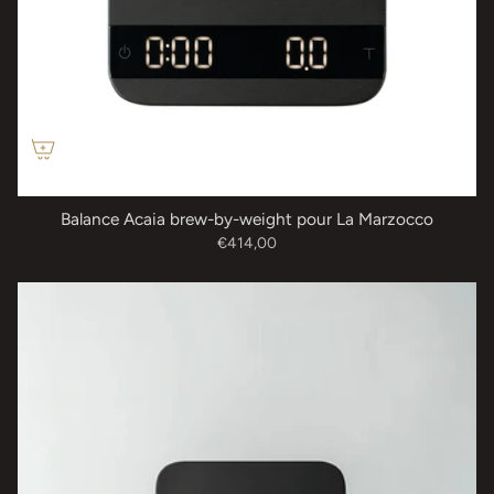
Balance Acaia brew-by-weight pour La Marzocco
€414,00