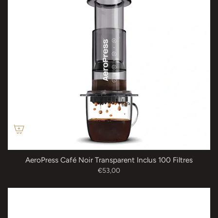
AeroPress Café Noir Transparent Inclus 100 Filtres
€53,00