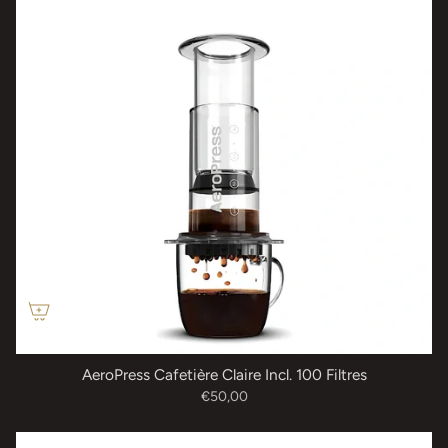
AeroPress Cafetière Claire Incl. 100 Filtres
€50,00